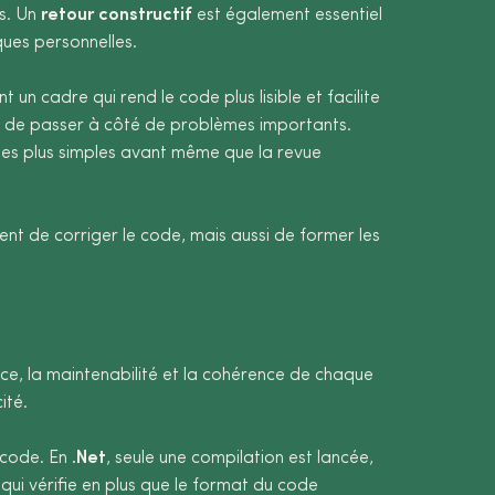
ds. Un
retour constructif
est également essentiel
ues personnelles.
un cadre qui rend le code plus lisible et facilite
e de passer à côté de problèmes importants.
 les plus simples avant même que la revue
ent de corriger le code, mais aussi de former les
ce, la maintenabilité et la cohérence de chaque
ité.
u code. En
.Net
, seule une compilation est lancée,
qui vérifie en plus que le format du code