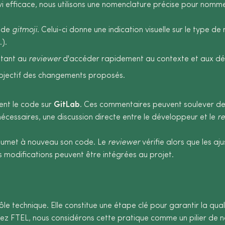
vi efficace, nous utilisons une nomenclature précise pour nomm
uide
gitmoji
. Celui-ci donne une indication visuelle sur le type d
).
ttant au
reviewer
d'accéder rapidement au contexte et aux dé
’objectif des changements proposés.
nt le code sur
GitLab
. Ces commentaires peuvent soulever de
 nécessaires, une discussion directe entre le développeur et le
r
 soumet à nouveau son code. Le
reviewer
vérifie alors que les a
s modifications peuvent être intégrées au projet.
le technique. Elle constitue une étape clé pour garantir la qua
Chez FTEL, nous considérons cette pratique comme un pilier d